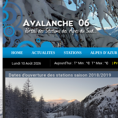
HOME
ACTUALITES
STATIONS
ALPES D'AZUR
Iso à 0° :
m
Neige sur 12 heures :
cm
Vent
Lundi 10 Août 2026
Aujourd'hui : T° Min :
Suivez en direct l'actualité des stations
°C
T° Max :
°C
|
Pr