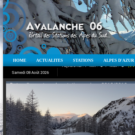
HOME
ACTUALITES
STATIONS
ALPES D'AZUR
Iso à 0° :
m
Neige sur 12 heures :
cm
Vent
Samedi 08 Août 2026
Aujourd'hui : T° Min :
Suivez en direct l'actualité des stations
°C
T° Max :
°C
|
Pr