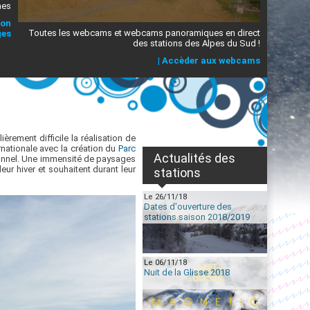
mes
ion
Toutes les webcams et webcams panoramiques en direct
ges
des stations des Alpes du Sud !
|
Accèder aux webcams
rement difficile la réalisation de
ernationale avec la création du
Parc
Actualités des
tionnel. Une immensité de paysages
ur hiver et souhaitent durant leur
stations
Le 26/11/18
Dates d'ouverture des
stations saison 2018/2019
Le 06/11/18
Nuit de la Glisse 2018