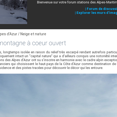
Bienvenue sur votre forum stations des Alpes-Mariti
|
Forum de discuss
|
Explorer les murs d'ima
lpes d'Azur / Neige et nature
montagne à coeur ouvert
longtemps isolée en raison du relief très escarpé rendant autrefois particuliè
tiquement intact un "capital nature" qui a d'ailleurs conquis une notoriété int
ions des Alpes d'Azur ont su s'inscrire en harmonie avec le cadre alpin excep
anciers qui choisissent le haut-pays de la Côte d'Azur comme destination de le
ésidence et des pistes tracées pour découvrir le décor qui les entoure.