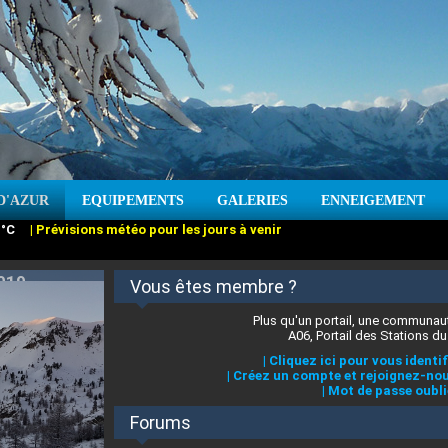
D'AZUR
EQUIPEMENTS
GALERIES
ENNEIGEMENT
:
cm
Vent :
|
Prévisions météo pour les jours à venir
Vous êtes membre ?
Plus qu'un portail, une communaut
A06, Portail des Stations du
|
Cliquez ici pour vous identif
|
Créez un compte et rejoignez-nou
|
Mot de passe oubli
Forums
 stations des Alpes-Maritimes
:
°C
|
Prévisions météo pour les jours à venir
|
Cliquez ici pour en savoir plus