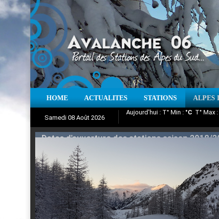
HOME
ACTUALITES
STATIONS
ALPES 
Iso à 0° :
m
Neige sur 12 heures 
Samedi 08 Août 2026
Aujourd'hui : T° Min :
Suivez en direct l'actualité des
°C
T° Max 