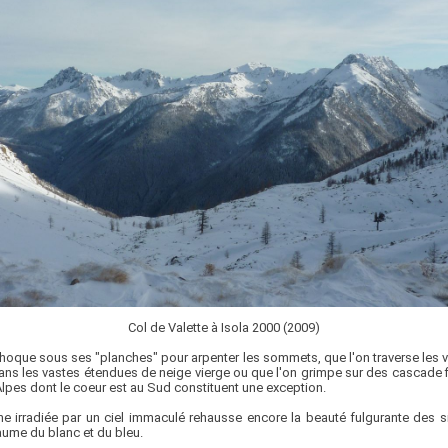
Col de Valette à Isola 2000 (2009)
hoque sous ses "planches" pour arpenter les sommets, que l'on traverse les val
ans les vastes étendues de neige vierge ou que l'on grimpe sur des cascade fi
s Alpes dont le coeur est au Sud constituent une exception.
lline irradiée par un ciel immaculé rehausse encore la beauté fulgurante des s
aume du blanc et du bleu.