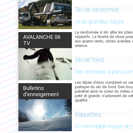
Ski de randonnée
Le ski grandeur nature
La randonnée à ski allie les plai
AVALANCHE 06
objectifs. La liberté de choix pr
aux quatre vents, cimes acérées 
TV
silence.
Ski de fond
Des domaines à parcourir
Les Alpes d'Azur comptent un cer
pratique du ski de fond. Des bouc
Bulletins
pénétrer ainsi le coeur du milieu 
d'enneigement
petit et grands s'adonnent de cet
qualifié.
Raquettes
Un formidable moyen de 