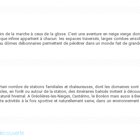
sirs de la marche à ceux de la glisse. C'est une aventure en neige vierge d
esque infinie appartient à chacun: les espaces traversés, larges combes ensol
au dômes débonnaires permettent de pénétrer dans un monde fait de grandeu
tain nombre de stations familiales et chaleureuses, dont les domaines sont
les, en forêt ou autour de la station, des itinéraires balisés invitent à déc
naturel hivernal. A Gréolières-les-Neiges, Castérino, le Boréon mais aussi à Be
te activités à la fois sportive et naturellement saine, dans un environneme
découverte