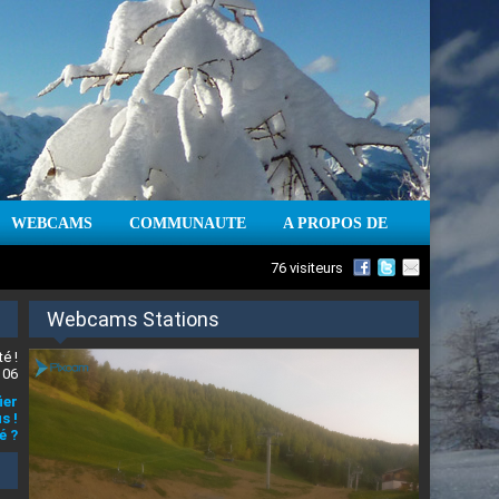
WEBCAMS
COMMUNAUTE
A PROPOS DE
76 visiteurs
Webcams Stations
é !
 06
ier
s !
é ?