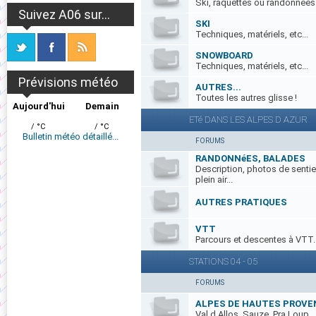
Ski, raquettes ou randonnées.
Suivez A06 sur...
SKI
Techniques, matériels, etc...
SNOWBOARD
Techniques, matériels, etc...
Prévisions météo
AUTRES...
Toutes les autres glisse !
Aujourd'hui
Demain
ETé DANS LES ALPES D AZUR
/ °C
/ °C
Bulletin météo détaillé...
FORUMS
RANDONNéES, BALADES
Description, photos de sentie
plein air...
AUTRES PRATIQUES
VTT
Parcours et descentes à VTT..
STATIONS 04 - 05
FORUMS
ALPES DE HAUTES PROVE
Val d Allos, Sauze, Pra Loup...