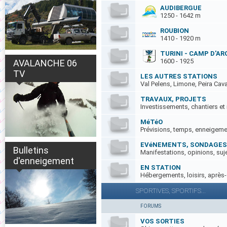
AUDIBERGUE
1250 - 1642 m
ROUBION
1410 - 1920 m
TURINI - CAMP D'A
1600 - 1925
AVALANCHE 06
TV
LES AUTRES STATIONS
Val Pelens, Limone, Peira Cava.
TRAVAUX, PROJETS
Investissements, chantiers e
MéTéO
Prévisions, temps, enneigemen
EVéNEMENTS, SONDAGES
Bulletins
Manifestations, opinions, suje
d'enneigement
EN STATION
Hébergements, loisirs, après-
SPORTIVES, SPORTIFS...
FORUMS
VOS SORTIES