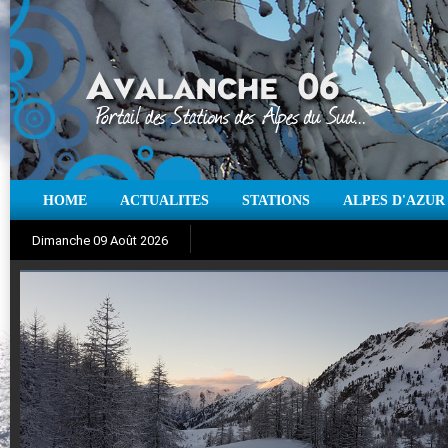
HOME
ACTUALITES
STATIONS
ALPES D'AZUR
Iso à 0° :
m
Neige sur 12 heures :
cm
Vent
Dimanche 09 Août 2026
Aujourd'hui : T° Min :
Suivez en direct l'actualité des stations
°C
T° Max :
°C
|
Pr