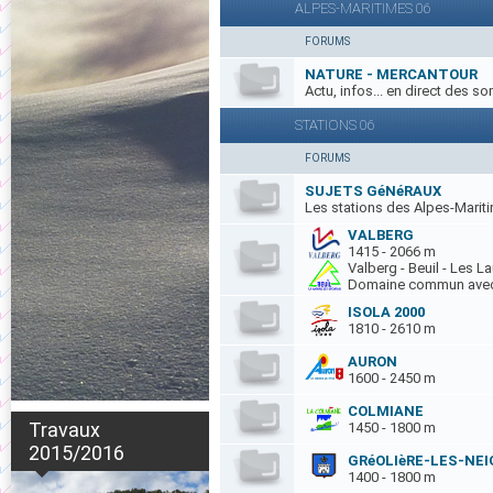
ALPES-MARITIMES 06
FORUMS
NATURE - MERCANTOUR
Actu, infos... en direct des s
STATIONS 06
FORUMS
SUJETS GéNéRAUX
Les stations des Alpes-Mariti
VALBERG
1415 - 2066 m
Valberg - Beuil - Les L
Domaine commun avec 
ISOLA 2000
1810 - 2610 m
AURON
1600 - 2450 m
COLMIANE
Travaux
1450 - 1800 m
2015/2016
GRéOLIèRE-LES-NEI
1400 - 1800 m