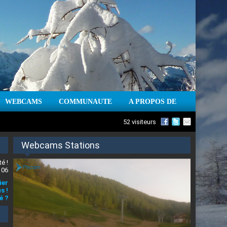
WEBCAMS
COMMUNAUTE
A PROPOS DE
52 visiteurs
Webcams Stations
é !
 06
ier
s !
é ?