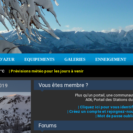
D'AZUR
EQUIPEMENTS
GALERIES
ENNEIGEMENT
:
cm
Vent :
|
Prévisions météo pour les jours à venir
Vous êtes membre ?
Plus qu'un portail, une communaut
A06, Portail des Stations du
|
Cliquez ici pour vous identif
|
Créez un compte et rejoignez-nou
|
Mot de passe oubli
Forums
 stations des Alpes-Maritimes
:
°C
|
Prévisions météo pour les jours à venir
|
Cliquez ici pour en savoir plus