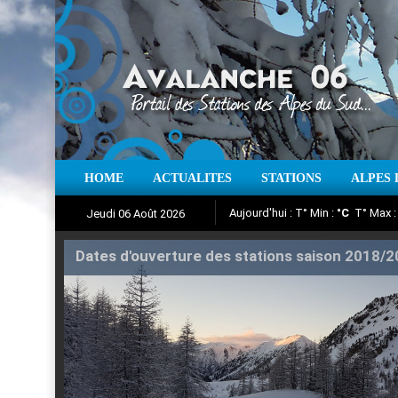
HOME
ACTUALITES
STATIONS
ALPES 
Iso à 0° :
m
Neige sur 12 heures 
Jeudi 06 Août 2026
Aujourd'hui : T° Min :
Suivez en direct l'actualité des
°C
T° Max 