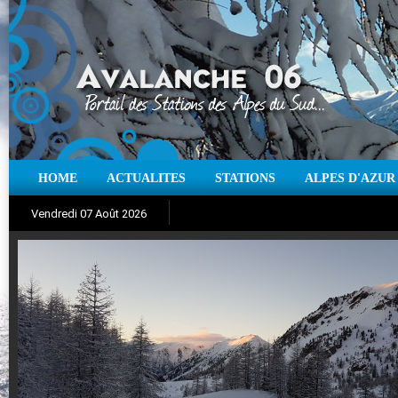
HOME
ACTUALITES
STATIONS
ALPES D'AZUR
Iso à 0° :
m
Neige sur 12 heures :
cm
Vent
Vendredi 07 Août 2026
Aujourd'hui : T° Min :
Suivez en direct l'actualité des stations
°C
T° Max :
°C
|
Pr