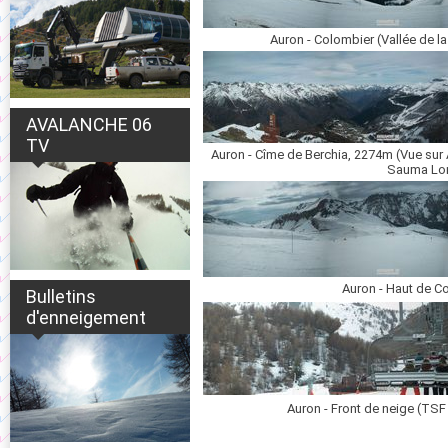
Auron - Colombier (Vallée de l
AVALANCHE 06
TV
Auron - Cîme de Berchia, 2274m (Vue sur 
Sauma Lo
Auron - Haut de 
Bulletins
d'enneigement
Auron - Front de neige (TSF