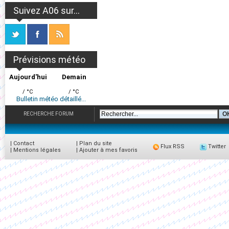
Suivez A06 sur...
Prévisions météo
Aujourd'hui
Demain
/ °C
/ °C
Bulletin météo détaillé...
RECHERCHE FORUM
|
Contact
|
Plan du site
Flux RSS
Twitter
|
Mentions légales
|
Ajouter à mes favoris