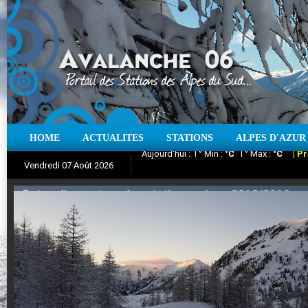
HOME
ACTUALITES
STATIONS
ALPES D'AZUR
Iso à 0° :
m
Neige sur 12 heures :
cm
Vent
Vendredi 07 Août 2026
Aujourd'hui : T° Min :
Suivez en direct l'actualité des stations
°C
T° Max :
°C
|
Pr