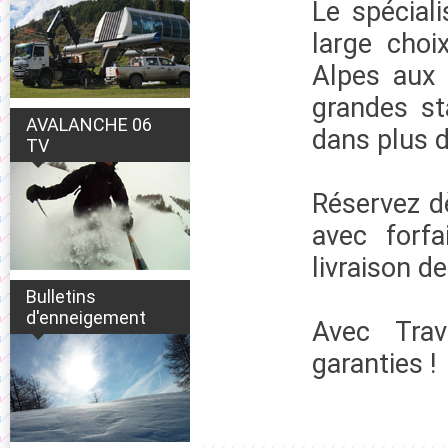
Le spécial
large choi
Alpes aux 
grandes st
AVALANCHE 06
dans plus d
TV
Réservez d
avec forf
livraison d
Bulletins
d'enneigement
Avec Trav
garanties !