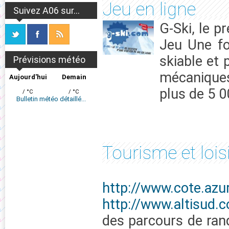
Jeu en ligne
Suivez A06 sur...
G-Ski, le p
Jeu Une fo
skiable et 
Prévisions météo
mécanique
Aujourd'hui
Demain
plus de 5 
/ °C
/ °C
Bulletin météo détaillé...
Tourisme et lois
http://www.cote.azur
http://www.altisud.
des parcours de ran