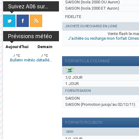
SAISON (Isola 2000 OU Auron)
Suivez A06 sur...
SAISON (Isola 2000 ET Auron)
FIDELITE
J'ACHETE OU RECHARGE EN LIGNE
Vente flash le ma
Prévisions météo
J'achète ou recharge mon forfait Cimes
Aujourd'hui
Demain
/ °C
/ °C
Bulletin météo détaillé...
FORFAITS LA COLMIANE
1/2 JOUR
1 JOUR
FORFAITS SAISON
SAISON
SAISON (Promotion jusqu'au 02/12/11)
FORFAITS ROUBION
1/2 JOUR