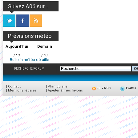
Suivez A06 sur...
Prévisions météo
Aujourd'hui
Demain
/ °C
/ °C
Bulletin météo détaillé...
RECHERCHE FORUM
|
Contact
|
Plan du site
Flux RSS
Twitter
|
Mentions légales
|
Ajouter à mes favoris