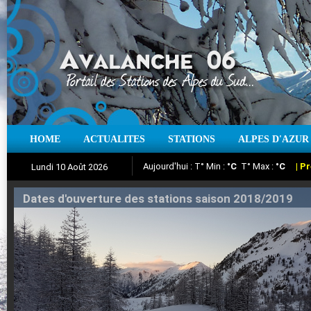
HOME
ACTUALITES
STATIONS
ALPES D'AZUR
Iso à 0° :
m
Neige sur 12 heures :
cm
Vent
Lundi 10 Août 2026
Aujourd'hui : T° Min :
Suivez en direct l'actualité des stations
°C
T° Max :
°C
|
Pr