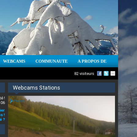
WEBCAMS
COMMUNAUTE
A PROPOS DE
82 visiteurs
Webcams Stations
é !
 06
ier
s !
é ?