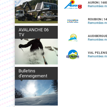
AURON | 1600
Remontées mé
ROUBION | 14
Remontées m
AVALANCHE 06
TV
AUDIBERGUE |
Remontées mé
VAL PELENS |
Remontées mé
Bulletins
d'enneigement