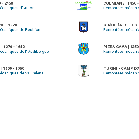
 - 2450
COLMIANE | 1450 -
caniques d' Auron
Remontées mécaniq
10 - 1920
GRéOLIèRES-LES-N
écaniques de Roubion
Remontées mécaniqu
 1270 - 1642
PIERA CAVA | 1350
caniques de l' Audibergue
Remontées mécaniq
 1600 - 1750
TURINI - CAMP D'A
caniques de Val Pelens
Remontées mécaniqu