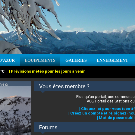
D'AZUR
EQUIPEMENTS
GALERIES
ENNEIGEMENT
:
cm
Vent :
|
Prévisions météo pour les jours à venir
Vous êtes membre ?
Plus qu'un portail, une communaut
A06, Portail des Stations du
|
Cliquez ici pour vous identif
|
Créez un compte et rejoignez-nou
|
Mot de passe oubli
Forums
 stations des Alpes-Maritimes
:
°C
|
Prévisions météo pour les jours à venir
|
Cliquez ici pour en savoir plus