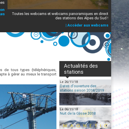
mes
ion
Toutes les webcams et webcams panoramiques en direct
ges
des stations des Alpes du Sud !
|
Accèder aux webcams
Actualités des
 de tous types (téléphériques,
stations
 apte à gérer au mieux le transport
Le 26/11/18
Dates d'ouverture des
stations saison 2018/2019
Le 06/11/18
Nuit de la Glisse 2018