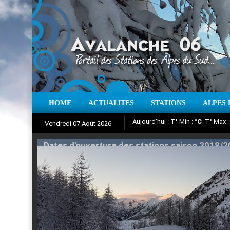
HOME
ACTUALITES
STATIONS
ALPES 
Iso à 0° :
m
Neige sur 12 heures 
Vendredi 07 Août 2026
Aujourd'hui : T° Min :
Suivez en direct l'actualité des
°C
T° Max 