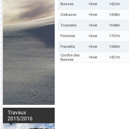
Buisses
Hiver
1423m
Crebasse
Hiver
1458m
Tournerie
Hiver
1648m
Pommier
Hiver
1707m
Fracietta
Hiver
1440m
Combe des
Hiver
1421m
Buisses
Travaux
2015/2016