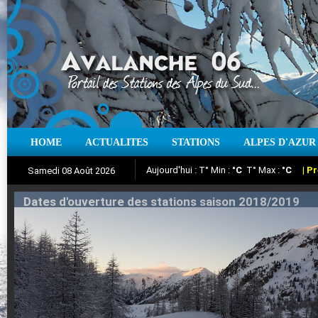
HOME
ACTUALITES
STATIONS
ALPES D'AZUR
Iso à 0° :
m
Neige sur 12 heures :
cm
Vent
Samedi 08 Août 2026
Aujourd'hui : T° Min :
Suivez en direct l'actualité des stations
°C
T° Max :
°C
|
Pr