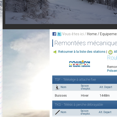
Vous êtes ici /
Home
/ Equipeme
Remontées mécanique
Retourner à la liste des stations
|
Af
Roub
Remon
Présen
TSF - Télésiège à attache fixe
Saison
Nom
Alt. Depart
d'exploi.
Buisses
Hiver
1448m
TKD - Téléski à perche débrayable
Saison
Nom
Alt. Depart
d'exploi.