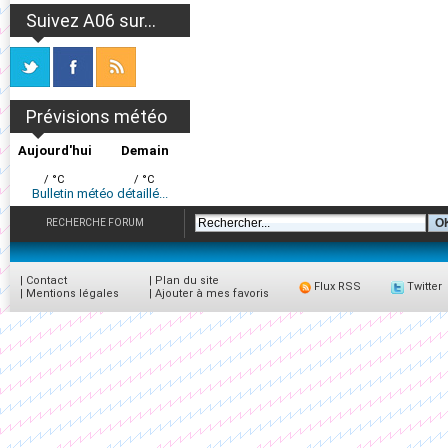
Suivez A06 sur...
Prévisions météo
Aujourd'hui
Demain
/ °C
/ °C
Bulletin météo détaillé...
RECHERCHE FORUM
|
Contact
|
Plan du site
Flux RSS
Twitter
|
Mentions légales
|
Ajouter à mes favoris