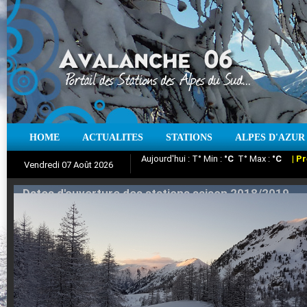
HOME
ACTUALITES
STATIONS
ALPES D'AZUR
Iso à 0° :
m
Neige sur 12 heures :
cm
Vent
Vendredi 07 Août 2026
Aujourd'hui : T° Min :
Suivez en direct l'actualité des stations
°C
T° Max :
°C
|
Pr