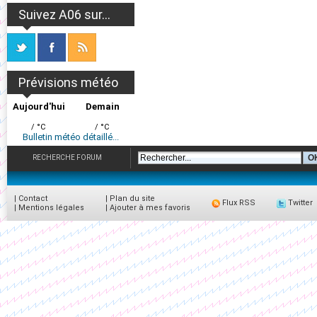
Suivez A06 sur...
Prévisions météo
Aujourd'hui
Demain
/ °C
/ °C
Bulletin météo détaillé...
RECHERCHE FORUM
|
Contact
|
Plan du site
Flux RSS
Twitter
|
Mentions légales
|
Ajouter à mes favoris