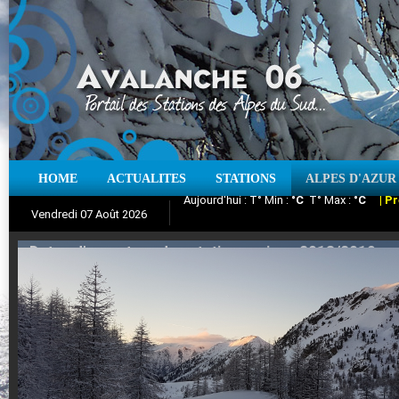
HOME
ACTUALITES
STATIONS
ALPES D'AZUR
Iso à 0° :
m
Neige sur 12 heures :
cm
Vent
Vendredi 07 Août 2026
Aujourd'hui : T° Min :
Suivez en direct l'actualité des stations
°C
T° Max :
°C
|
Pr