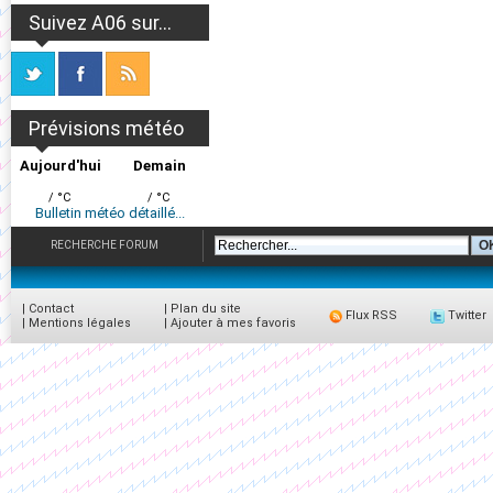
Suivez A06 sur...
Prévisions météo
Aujourd'hui
Demain
/ °C
/ °C
Bulletin météo détaillé...
RECHERCHE FORUM
|
Contact
|
Plan du site
Flux RSS
Twitter
|
Mentions légales
|
Ajouter à mes favoris