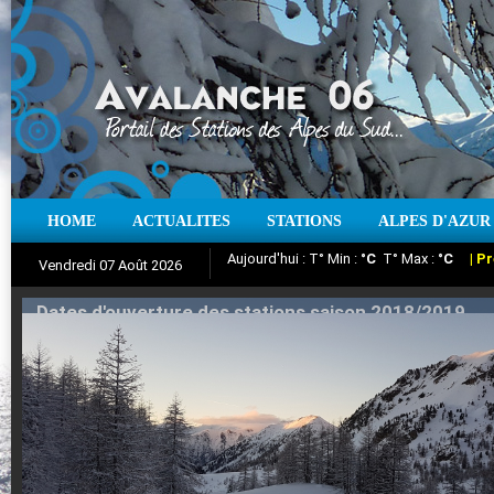
HOME
ACTUALITES
STATIONS
ALPES D'AZUR
Iso à 0° :
m
Neige sur 12 heures :
cm
Vent
Vendredi 07 Août 2026
Aujourd'hui : T° Min :
Suivez en direct l'actualité des stations
°C
T° Max :
°C
|
Pr