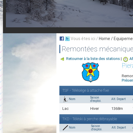
Vous êtes ici /
Home
/ Equipeme
Remontées mécaniques
Retourner à la liste des stations
|
Af
Pier
Remont
Présen
TSF - Télésiège à attache fixe
Saison
Nom
Alt. Depart
d'exploi.
Lac
Hiver
1368m
TKD - Téléski à perche débrayable
Saison
Nom
Alt. Depart
d'exploi.