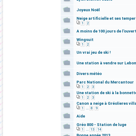
Joyeux Noël
Neige artificielle et ses tempe
1
2
A moins de 100 jours de l'ouver
Wingsuit
1
2
Un vrai jeu de ski !
Une station à vendre sur Lebo
Divers météo
Parc National du Mercantour
1
2
3
Une station de ski à la bonnett
1
2
3
Canon a neige à Gréolieres vill
...
1
8
9
Aide
Gréo 800 - Station de luge
...
1
13
14
Bonne année 2013