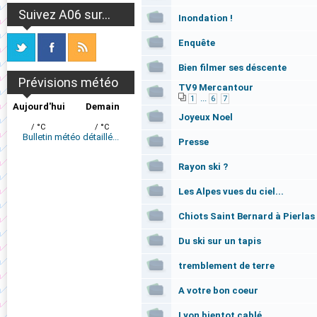
Suivez A06 sur...
Inondation !
Enquête
Bien filmer ses déscente
Prévisions météo
TV9 Mercantour
...
1
6
7
Aujourd'hui
Demain
Joyeux Noel
/ °C
/ °C
Bulletin météo détaillé...
Presse
Rayon ski ?
Les Alpes vues du ciel...
Chiots Saint Bernard à Pierlas
Du ski sur un tapis
tremblement de terre
A votre bon coeur
Lyon bientot cablé