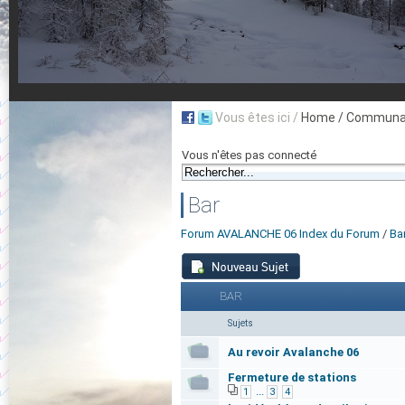
Vous êtes ici /
Home
/ Communau
Vous n'êtes pas connecté
Bar
Forum AVALANCHE 06 Index du Forum
/
Ba
BAR
Sujets
Au revoir Avalanche 06
Fermeture de stations
...
1
3
4