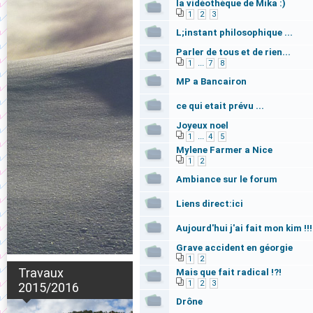
la vidéothèque de Mika :)
1
2
3
L;instant philosophique ...
Parler de tous et de rien...
...
1
7
8
MP a Bancairon
ce qui etait prévu ...
Joyeux noel
...
1
4
5
Mylene Farmer a Nice
1
2
Ambiance sur le forum
Liens direct:ici
Aujourd'hui j'ai fait mon kim !!!
Grave accident en géorgie
1
2
Travaux
Mais que fait radical !?!
1
2
3
2015/2016
Drône