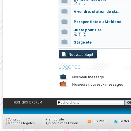
1
2
A vendre, station de ski....
Parapentiste au Mt blanc
Juste pour rire !
1
2
Stage été
Légende
Nouveau message
Plusieurs nouveaux messages
RECHERCHE FORUM
|
Contact
|
Plan du site
Flux RSS
Twitter
|
Mentions légales
|
Ajouter à mes favoris