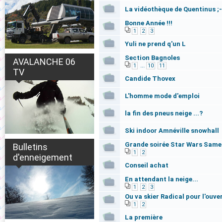
La vidéothèque de Quentinus ;-
Bonne Année !!!
1
2
3
Yuli ne prend q'un L
Section Bagnoles
AVALANCHE 06
...
1
10
11
TV
Candide Thovex
L'homme mode d'emploi
la fin des pneus neige ...?
Ski indoor Amnéville snowhall
Grande soirée Star Wars Samed
Bulletins
1
2
d'enneigement
Conseil achat
En attendant la neige...
1
2
3
Ou va skier Radical pour l'ouve
1
2
La première