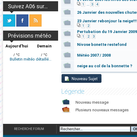
...
1
3
4
Suivez A06 sur...
26 Janvier des nouvelles chutes
23 Janvier rebonjour la neige!!!
1
2
Pertubation du 19 Janvier 2009
Prévisions météo
1
2
3
Nivose bonette restefond
Aujourd'hui
Demain
/ °C
/ °C
Météo 2007 / 2008
Bulletin météo détaillé...
neige au col de la bonnette ?
Légende
Nouveau message
Plusieurs nouveaux messages
RECHERCHE FORUM