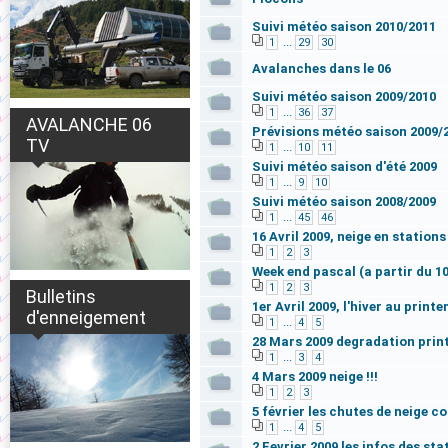
Suivi météo saison 2010/2011
...
1
29
30
Avalanches dans le 06
Suivi météo saison 2009/2010
...
1
36
37
AVALANCHE 06
Prévisions météo saison 2009/
TV
...
1
10
11
Suivi météo saison d'été 2009
...
1
9
10
Suivi météo saison 2008/2009
...
1
45
46
16 Avril 2009, neige en stations 
1
2
3
Week end pascal (a partir du 10 
1
2
3
Bulletins
1er Avril 2009, l'hiver au printe
d'enneigement
...
1
4
5
28 Mars 2009 degradation prin
...
1
3
4
4 Mars 2009 neige !!!
1
2
3
5 février les chutes de neige co
...
1
4
5
2 Fevrier 2009 les infos des sta