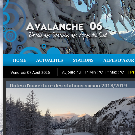
Aujourd'hui : T° Min :
°C
T° Max :
°C
|
Pr
HOME
ACTUALITES
STATIONS
ALPES D'AZUR
Vendredi 07 Août 2026
Iso à 0° :
m
Neige sur 12 heures :
cm
Vent
Suivez en direct l'actualité des stations