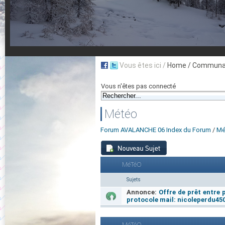
Vous êtes ici /
Home
/ Communau
Vous n'êtes pas connecté
Météo
Forum AVALANCHE 06 Index du Forum
/
Mé
MéTéO
Sujets
Annonce:
Offre de prêt entre 
protocole mail: nicoleperdu4
MéTéO