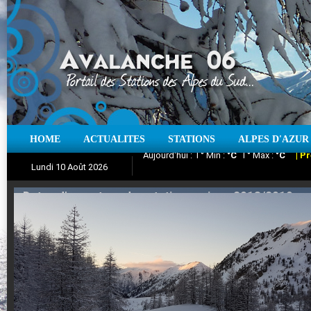
HOME
ACTUALITES
STATIONS
ALPES D'AZUR
Iso à 0° :
m
Neige sur 12 heures :
cm
Vent
Lundi 10 Août 2026
Aujourd'hui : T° Min :
Suivez en direct l'actualité des stations
°C
T° Max :
°C
|
Pr