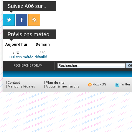
Suivez A06 sur...
Prévisions météo
Aujourd'hui
Demain
/ °C
/ °C
Bulletin météo détaillé...
RECHERCHE FORUM
|
Contact
|
Plan du site
Flux RSS
Twitter
|
Mentions légales
|
Ajouter à mes favoris