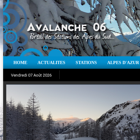
HOME
ACTUALITES
STATIONS
ALPES D'AZUR
Iso à 0° :
m
Neige sur 12 heures :
cm
Vent
Vendredi 07 Août 2026
Aujourd'hui : T° Min :
Suivez en direct l'actualité des stations
°C
T° Max :
°C
|
Pr