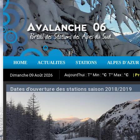
HOME
ACTUALITES
STATIONS
ALPES D'AZUR
Iso à 0° :
m
Neige sur 12 heures :
cm
Vent
Dimanche 09 Août 2026
Aujourd'hui : T° Min :
Suivez en direct l'actualité des stations
°C
T° Max :
°C
|
Pr