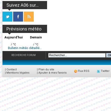
Suivez A06 sur...
Prévisions météo
Aujourd'hui
Demain
/ °C
/ °C
Bulletin météo détaillé...
RECHERCHE FORUM
|
Contact
|
Plan du site
Flux RSS
Twitter
|
Mentions légales
|
Ajouter à mes favoris