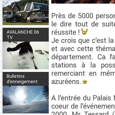
Près de 5000 person
le dire tout de suit
réussite !
AVALANCHE 06
TV
Je crois que c'est l
et avec cette thémat
département. Ca fa
stations à la poss
remerciant en même
Bulletins
azuréens.
d'enneigement
A l'entrée du Palais 
coeur de l'événement
2000, Mr Tessard (D