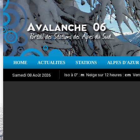
HOME
ACTUALITES
STATIONS
ALPES D'AZUR
Iso à 0° :
m
Neige sur 12 heures :
cm
Vent
Samedi 08 Août 2026
Nuit de la Glisse 2018
Aujourd'hui : T° Min :
Suivez en direct l'actualité des stations
°C
T° Max :
°C
|
Pr