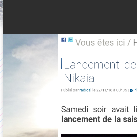
Vous êtes ici /
Lancement de 
Nikaia
Publié par
radical
le 22/11/16 à 00h35 |
Pl
Samedi soir avait li
lancement de la sai