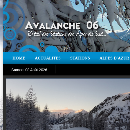
HOME
ACTUALITES
STATIONS
ALPES D'AZUR
Iso à 0° :
m
Neige sur 12 heures :
cm
Vent
Samedi 08 Août 2026
Aujourd'hui : T° Min :
Suivez en direct l'actualité des stations
°C
T° Max :
°C
|
Pr