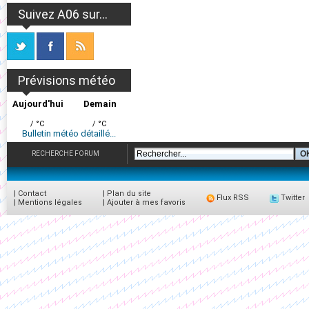
Suivez A06 sur...
Prévisions météo
Aujourd'hui
Demain
/ °C
/ °C
Bulletin météo détaillé...
RECHERCHE FORUM
|
Contact
|
Plan du site
Flux RSS
Twitter
|
Mentions légales
|
Ajouter à mes favoris