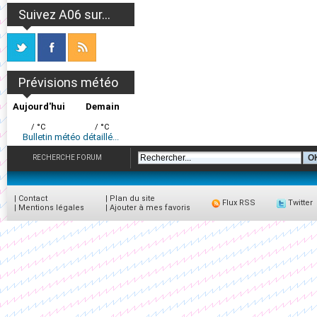
Suivez A06 sur...
Prévisions météo
Aujourd'hui
Demain
/ °C
/ °C
Bulletin météo détaillé...
RECHERCHE FORUM
|
Contact
|
Plan du site
Flux RSS
Twitter
|
Mentions légales
|
Ajouter à mes favoris