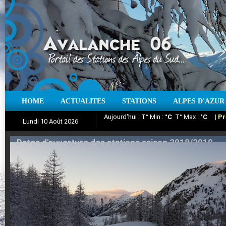
HOME
ACTUALITES
STATIONS
ALPES D'AZUR
Iso à 0° :
m
Neige sur 12 heures :
cm
Vent
Lundi 10 Août 2026
Aujourd'hui : T° Min :
Suivez en direct l'actualité des stations
°C
T° Max :
°C
|
Pr