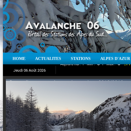
HOME
ACTUALITES
STATIONS
ALPES D'AZUR
Iso à 0° :
m
Neige sur 12 heures :
cm
Vent
Jeudi 06 Août 2026
Aujourd'hui : T° Min :
Suivez en direct l'actualité des stations
°C
T° Max :
°C
|
Pr