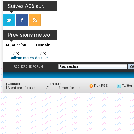
Suivez A06 sur...
Prévisions météo
Aujourd'hui
Demain
/ °C
/ °C
Bulletin météo détaillé...
RECHERCHE FORUM
|
Contact
|
Plan du site
Flux RSS
Twitter
|
Mentions légales
|
Ajouter à mes favoris