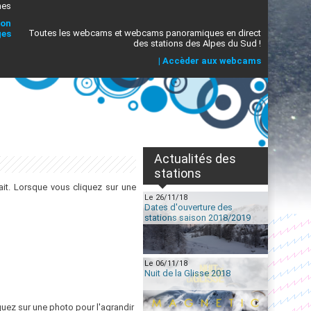
mes
ion
Toutes les webcams et webcams panoramiques en direct
ges
des stations des Alpes du Sud !
|
Accèder aux webcams
Actualités des
stations
it. Lorsque vous cliquez sur une
Le 26/11/18
Dates d'ouverture des
stations saison 2018/2019
Le 06/11/18
Nuit de la Glisse 2018
quez sur une photo pour l'agrandir