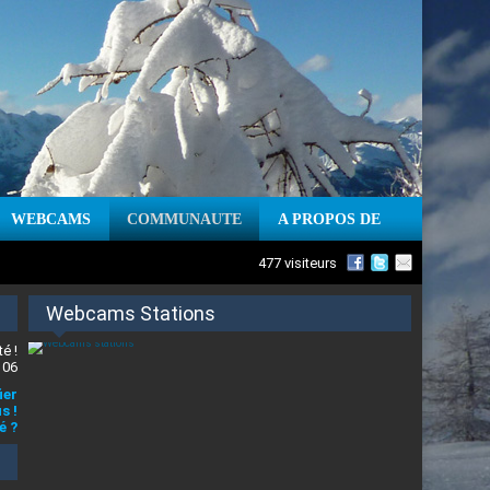
WEBCAMS
COMMUNAUTE
A PROPOS DE
477 visiteurs
Webcams Stations
é !
 06
ier
s !
é ?