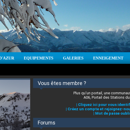
D'AZUR
EQUIPEMENTS
GALERIES
ENNEIGEMENT
:
cm
Vent :
|
Prévisions météo pour les jours à venir
Vous êtes membre ?
Plus qu'un portail, une communaut
A06, Portail des Stations du
|
Cliquez ici pour vous identif
|
Créez un compte et rejoignez-nou
|
Mot de passe oubli
Forums
 stations des Alpes-Maritimes
:
°C
|
Prévisions météo pour les jours à venir
|
Cliquez ici pour en savoir plus