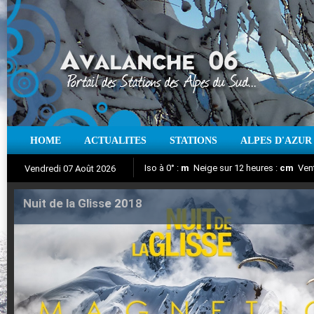
HOME
ACTUALITES
STATIONS
ALPES D'AZUR
Iso à 0° :
m
Neige sur 12 heures :
cm
Vent
Vendredi 07 Août 2026
Nuit de la Glisse 2018
Aujourd'hui : T° Min :
Suivez en direct l'actualité des stations
°C
T° Max :
°C
|
Pr