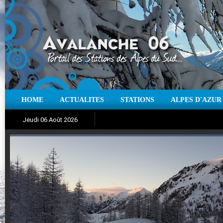
HOME
ACTUALITES
STATIONS
ALPES D'AZUR
Iso à 0° :
m
Neige sur 12 heures :
cm
Vent
Jeudi 06 Août 2026
Aujourd'hui : T° Min :
Suivez en direct l'actualité des stations
°C
T° Max :
°C
|
Pr