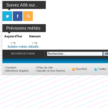
Suivez A06 sur...
Prévisions météo
Aujourd'hui
Demain
/ °C
/ °C
Bulletin météo détaillé...
RECHERCHE FORUM
|
Contact
|
Plan du site
Flux RSS
Twitter
|
Mentions légales
|
Ajouter à mes favoris