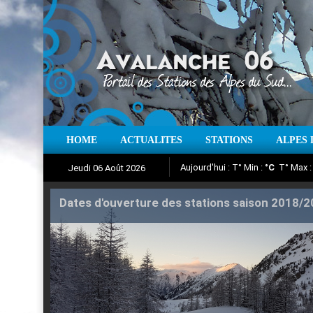
Aujourd'hui : T° Min :
°C
T° Max 
HOME
ACTUALITES
STATIONS
ALPES 
Jeudi 06 Août 2026
Iso à 0° :
m
Neige sur 12 heures 
Suivez en direct l'actualité des