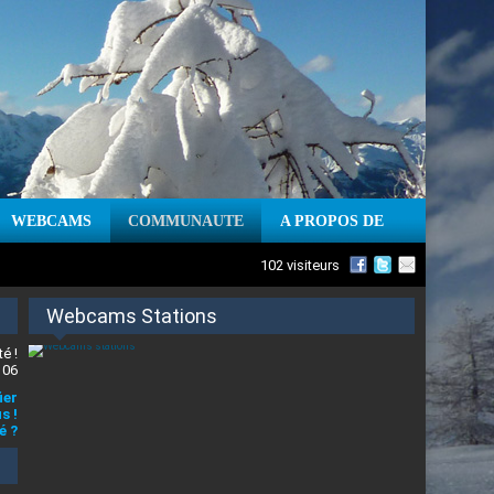
WEBCAMS
COMMUNAUTE
A PROPOS DE
102 visiteurs
Webcams Stations
é !
 06
ier
s !
é ?