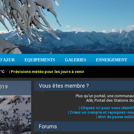
:
°C
|
Prévisions météo pour les jours à venir
D'AZUR
EQUIPEMENTS
GALERIES
ENNEIGEMENT
:
cm
Vent :
|
Prévisions météo pour les jours à venir
Vous êtes membre ?
Plus qu'un portail, une communaut
A06, Portail des Stations du
|
Cliquez ici pour vous identif
|
Créez un compte et rejoignez-nou
|
Mot de passe oubli
Forums
 stations des Alpes-Maritimes
|
Cliquez ici pour en savoir plus