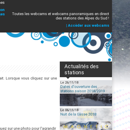
mes
ion
Toutes les webcams et webcams panoramiques en direct
ges
des stations des Alpes du Sud !
|
Accèder aux webcams
Actualités des
stations
it. Lorsque vous cliquez sur une
Le 26/11/18
Dates d'ouverture des
stations saison 2018/2019
Le 06/11/18
Nuit de la Glisse 2018
quez sur une photo pour l'agrandir