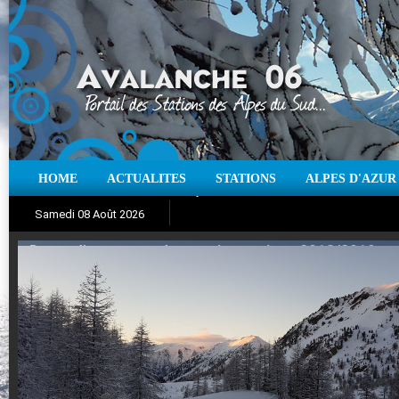
HOME
ACTUALITES
STATIONS
ALPES D'AZUR
Iso à 0° :
m
Neige sur 12 heures :
cm
Vent
Samedi 08 Août 2026
Aujourd'hui : T° Min :
Suivez en direct l'actualité des stations
°C
T° Max :
°C
|
Pr