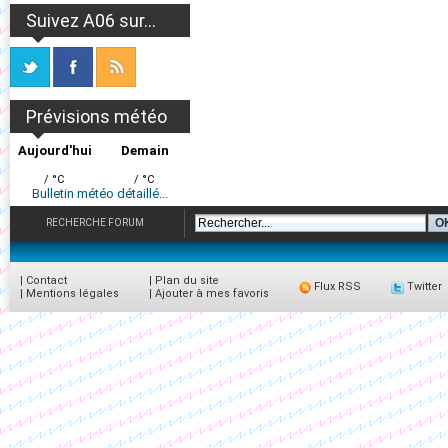
Suivez A06 sur...
Prévisions météo
Aujourd'hui
Demain
/ °C
/ °C
Bulletin météo détaillé...
RECHERCHE FORUM
|
Contact
|
Plan du site
Flux RSS
Twitter
|
Mentions légales
|
Ajouter à mes favoris