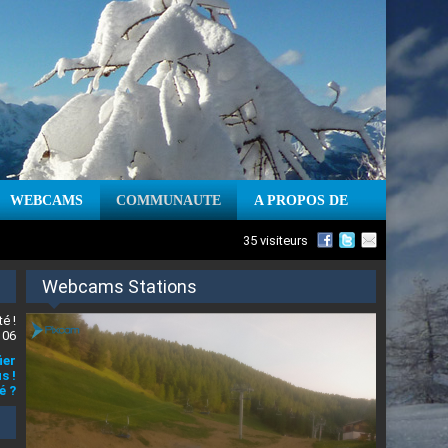
WEBCAMS
COMMUNAUTE
A PROPOS DE
35 visiteurs
Webcams Stations
é !
 06
ier
s !
é ?