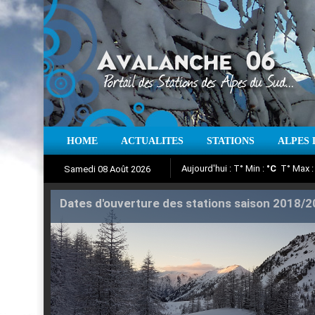
HOME
ACTUALITES
STATIONS
ALPES 
Iso à 0° :
m
Neige sur 12 heures 
Samedi 08 Août 2026
Aujourd'hui : T° Min :
Suivez en direct l'actualité des
°C
T° Max 