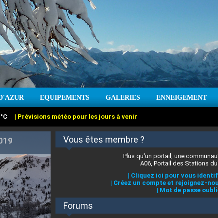
D'AZUR
EQUIPEMENTS
GALERIES
ENNEIGEMENT
:
cm
Vent :
|
Prévisions météo pour les jours à venir
Vous êtes membre ?
Plus qu'un portail, une communaut
A06, Portail des Stations du
|
Cliquez ici pour vous identif
|
Créez un compte et rejoignez-nou
|
Mot de passe oubli
Forums
 stations des Alpes-Maritimes
:
°C
|
Prévisions météo pour les jours à venir
|
Cliquez ici pour en savoir plus