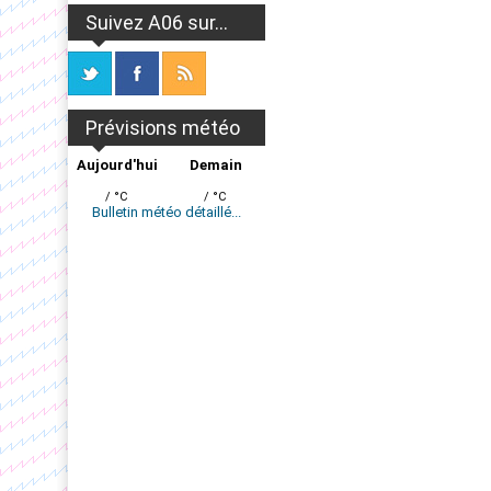
Suivez A06 sur...
Prévisions météo
Aujourd'hui
Demain
/ °C
/ °C
Bulletin météo détaillé...