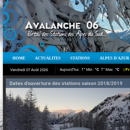
Aujourd'hui : T° Min :
°C
T° Max :
°C
|
Pr
HOME
ACTUALITES
STATIONS
ALPES D'AZUR
Vendredi 07 Août 2026
Iso à 0° :
m
Neige sur 12 heures :
cm
Vent
Suivez en direct l'actualité des stations