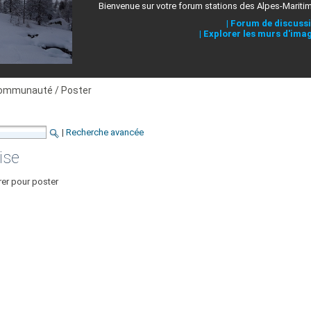
Bienvenue sur votre forum stations des Alpes-Mariti
|
Forum de discuss
|
Explorer les murs d'ima
ommunauté / Poster
|
Recherche avancée
ise
rer pour poster