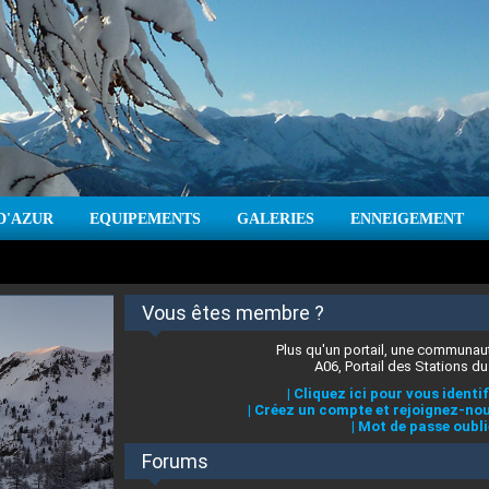
D'AZUR
EQUIPEMENTS
GALERIES
ENNEIGEMENT
:
cm
Vent :
|
Prévisions météo pour les jours à venir
Vous êtes membre ?
Plus qu'un portail, une communaut
A06, Portail des Stations du
|
Cliquez ici pour vous identif
|
Créez un compte et rejoignez-nou
|
Mot de passe oubli
Forums
 stations des Alpes-Maritimes
:
°C
|
Prévisions météo pour les jours à venir
|
Cliquez ici pour en savoir plus