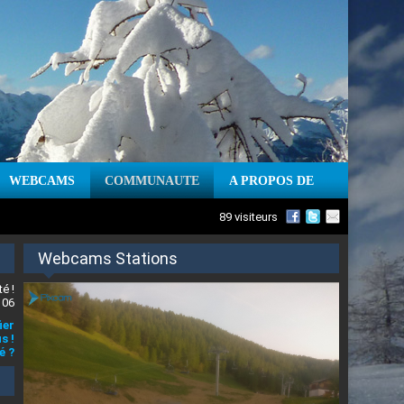
WEBCAMS
COMMUNAUTE
A PROPOS DE
89 visiteurs
Webcams Stations
é !
 06
ier
s !
é ?