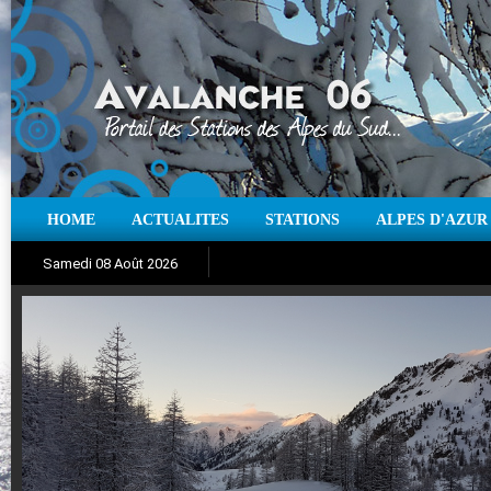
HOME
ACTUALITES
STATIONS
ALPES D'AZUR
Iso à 0° :
m
Neige sur 12 heures :
cm
Vent
Samedi 08 Août 2026
Aujourd'hui : T° Min :
Suivez en direct l'actualité des stations
°C
T° Max :
°C
|
Pr