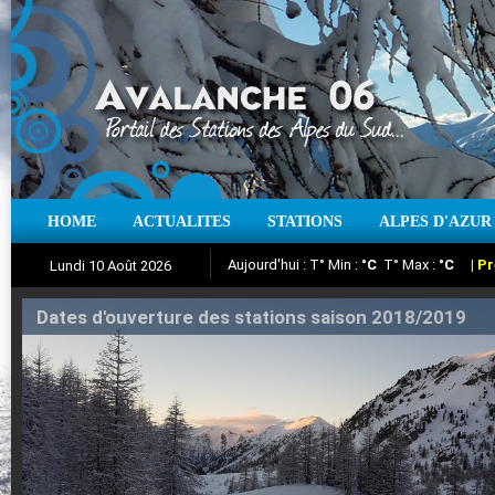
Aujourd'hui : T° Min :
°C
T° Max :
°C
|
Pr
HOME
ACTUALITES
STATIONS
ALPES D'AZUR
Lundi 10 Août 2026
Iso à 0° :
m
Neige sur 12 heures :
cm
Vent
Suivez en direct l'actualité des stations