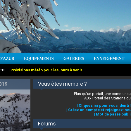
:
°C
|
Prévisions météo pour les jours à venir
D'AZUR
EQUIPEMENTS
GALERIES
ENNEIGEMENT
:
cm
Vent :
|
Prévisions météo pour les jours à venir
Vous êtes membre ?
Plus qu'un portail, une communaut
A06, Portail des Stations du
|
Cliquez ici pour vous identif
|
Créez un compte et rejoignez-nou
|
Mot de passe oubli
Forums
 stations des Alpes-Maritimes
|
Cliquez ici pour en savoir plus