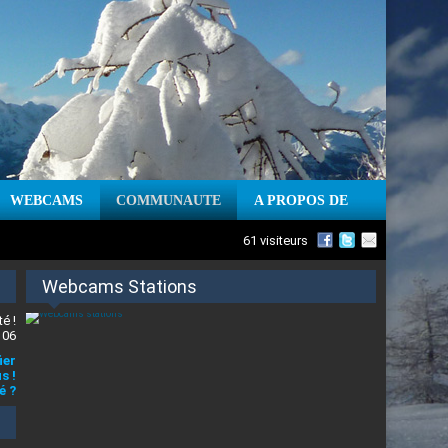
WEBCAMS
COMMUNAUTE
A PROPOS DE
61 visiteurs
Webcams Stations
é !
 06
ier
s !
é ?