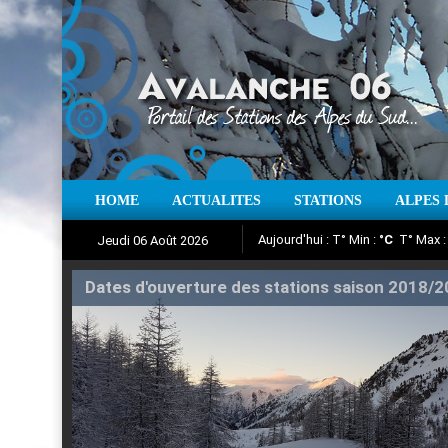
Aujourd'hui : T° Min :
°C
T° Max 
HOME
ACTUALITES
STATIONS
ALPES 
Jeudi 06 Août 2026
Iso à 0° :
m
Neige sur 12 heures 
Suivez en direct l'actualité des