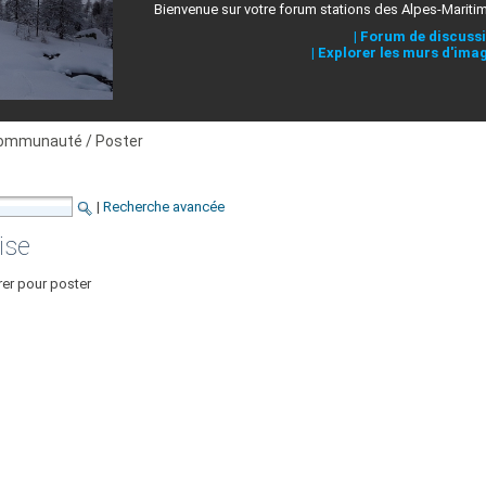
Bienvenue sur votre forum stations des Alpes-Mariti
|
Forum de discuss
|
Explorer les murs d'ima
ommunauté / Poster
|
Recherche avancée
ise
rer pour poster