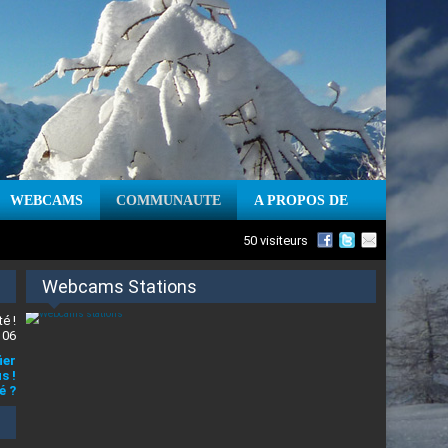
WEBCAMS
COMMUNAUTE
A PROPOS DE
50 visiteurs
Webcams Stations
é !
 06
ier
s !
é ?