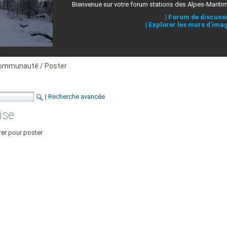
Bienvenue sur votre forum stations des Alpes-Mariti
|
Forum de discuss
|
Explorer les murs d'ima
ommunauté / Poster
|
Recherche avancée
ise
rer pour poster