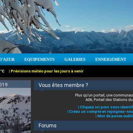
:
°C
|
Prévisions météo pour les jours à venir
D'AZUR
EQUIPEMENTS
GALERIES
ENNEIGEMENT
:
cm
Vent :
|
Prévisions météo pour les jours à venir
Vous êtes membre ?
Plus qu'un portail, une communaut
A06, Portail des Stations du
|
Cliquez ici pour vous identif
|
Créez un compte et rejoignez-nou
|
Mot de passe oubli
Forums
 stations des Alpes-Maritimes
|
Cliquez ici pour en savoir plus