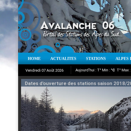
Aujourd'hui : T° Min :
°C
T° Max 
HOME
ACTUALITES
STATIONS
ALPES 
Vendredi 07 Août 2026
Iso à 0° :
m
Neige sur 12 heures 
Suivez en direct l'actualité des