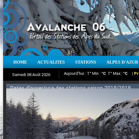
HOME
ACTUALITES
STATIONS
ALPES D'AZUR
Iso à 0° :
m
Neige sur 12 heures :
cm
Vent
Samedi 08 Août 2026
Aujourd'hui : T° Min :
Suivez en direct l'actualité des stations
°C
T° Max :
°C
|
Pr