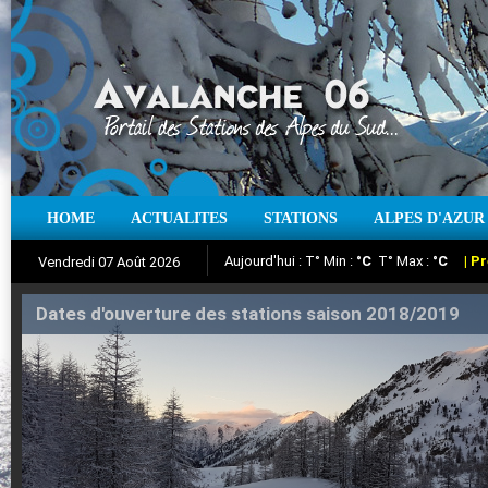
Aujourd'hui : T° Min :
°C
T° Max :
°C
|
Pr
HOME
ACTUALITES
STATIONS
ALPES D'AZUR
Vendredi 07 Août 2026
Iso à 0° :
m
Neige sur 12 heures :
cm
Vent
Suivez en direct l'actualité des stations