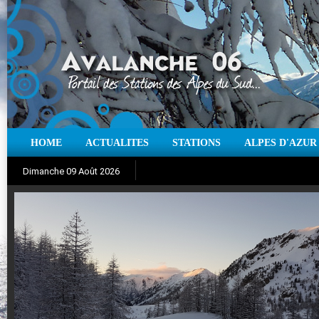
HOME
ACTUALITES
STATIONS
ALPES D'AZUR
Iso à 0° :
m
Neige sur 12 heures :
cm
Vent
Dimanche 09 Août 2026
Aujourd'hui : T° Min :
Suivez en direct l'actualité des stations
°C
T° Max :
°C
|
Pr