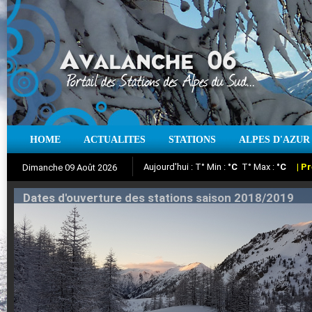
HOME
ACTUALITES
STATIONS
ALPES D'AZUR
Iso à 0° :
m
Neige sur 12 heures :
cm
Vent
Dimanche 09 Août 2026
Aujourd'hui : T° Min :
Suivez en direct l'actualité des stations
°C
T° Max :
°C
|
Pr