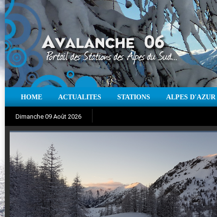
HOME
ACTUALITES
STATIONS
ALPES D'AZUR
Iso à 0° :
m
Neige sur 12 heures :
cm
Vent
Dimanche 09 Août 2026
Aujourd'hui : T° Min :
Suivez en direct l'actualité des stations
°C
T° Max :
°C
|
Pr