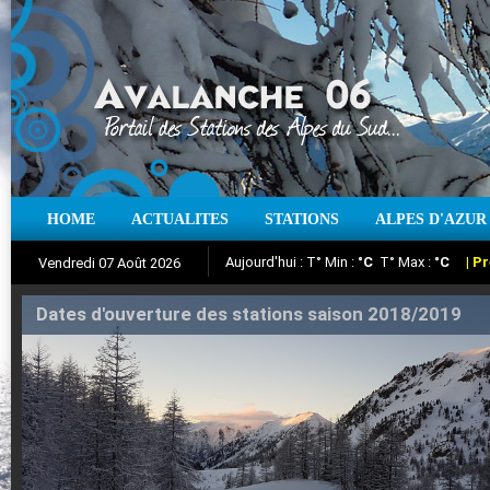
Aujourd'hui : T° Min :
°C
T° Max :
°C
|
Pr
HOME
ACTUALITES
STATIONS
ALPES D'AZUR
Vendredi 07 Août 2026
Iso à 0° :
m
Neige sur 12 heures :
cm
Vent
Suivez en direct l'actualité des stations