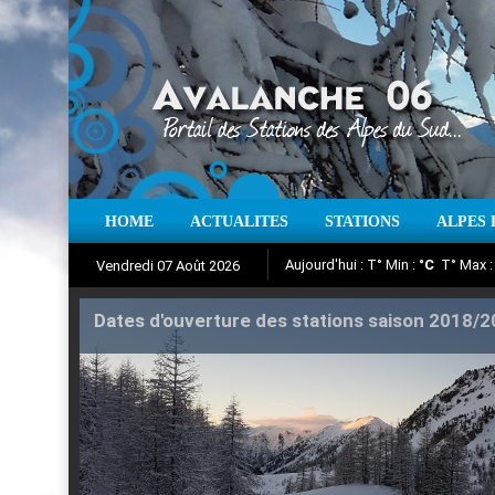
Aujourd'hui : T° Min :
°C
T° Max 
HOME
ACTUALITES
STATIONS
ALPES 
Vendredi 07 Août 2026
Iso à 0° :
m
Neige sur 12 heures 
Suivez en direct l'actualité des