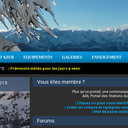
:
°C
|
Prévisions météo pour les jours à venir
D'AZUR
EQUIPEMENTS
GALERIES
ENNEIGEMENT
Vous êtes membre ?
Plus qu'un portail, une communaut
A06, Portail des Stations du
:
cm
Vent :
|
Prévisions météo pour les jours à venir
|
Cliquez ici pour vous identif
|
Créez un compte et rejoignez-nou
|
Mot de passe oubli
Forums
 stations des Alpes-Maritimes
|
Cliquez ici pour en savoir plus