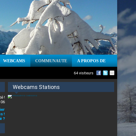
WEBCAMS
COMMUNAUTE
A PROPOS DE
64 visiteurs
Webcams Stations
é !
 06
ier
s !
é ?