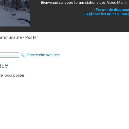
Bienvenue sur votre forum stations des Alpes-Mariti
|
Forum de discuss
|
Explorer les murs d'ima
ommunauté / Poster
|
Recherche avancée
ise
rer pour poster