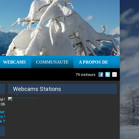
WEBCAMS
COMMUNAUTE
A PROPOS DE
79 visiteurs
Webcams Stations
é !
 06
ier
s !
é ?