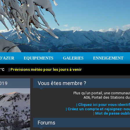
:
°C
|
Prévisions météo pour les jours à venir
D'AZUR
EQUIPEMENTS
GALERIES
ENNEIGEMENT
:
cm
Vent :
|
Prévisions météo pour les jours à venir
Vous êtes membre ?
Plus qu'un portail, une communaut
A06, Portail des Stations du
|
Cliquez ici pour vous identif
|
Créez un compte et rejoignez-nou
|
Mot de passe oubli
Forums
 stations des Alpes-Maritimes
|
Cliquez ici pour en savoir plus