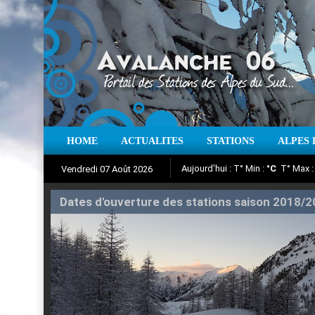
Aujourd'hui : T° Min :
°C
T° Max 
HOME
ACTUALITES
STATIONS
ALPES 
Vendredi 07 Août 2026
Iso à 0° :
m
Neige sur 12 heures 
Suivez en direct l'actualité des