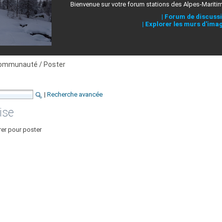
Bienvenue sur votre forum stations des Alpes-Mariti
|
Forum de discuss
|
Explorer les murs d'ima
ommunauté / Poster
|
Recherche avancée
ise
rer pour poster