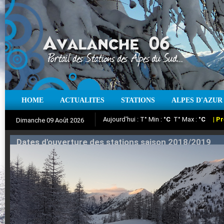
HOME
ACTUALITES
STATIONS
ALPES D'AZUR
Iso à 0° :
m
Neige sur 12 heures :
cm
Vent
Dimanche 09 Août 2026
Aujourd'hui : T° Min :
Suivez en direct l'actualité des stations
°C
T° Max :
°C
|
Pr