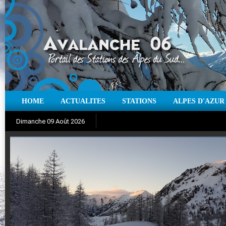
HOME
ACTUALITES
STATIONS
ALPES D'AZUR
Iso à 0° :
m
Neige sur 12 heures :
cm
Vent
Dimanche 09 Août 2026
Aujourd'hui : T° Min :
Suivez en direct l'actualité des stations
°C
T° Max :
°C
|
Pr