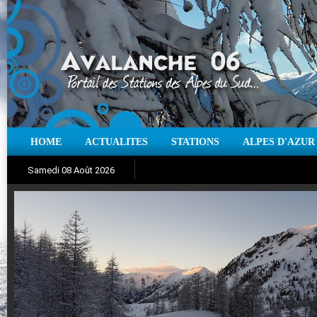
HOME
ACTUALITES
STATIONS
ALPES D'AZUR
Iso à 0° :
m
Neige sur 12 heures :
cm
Vent
Samedi 08 Août 2026
Aujourd'hui : T° Min :
Suivez en direct l'actualité des stations
°C
T° Max :
°C
|
Pr