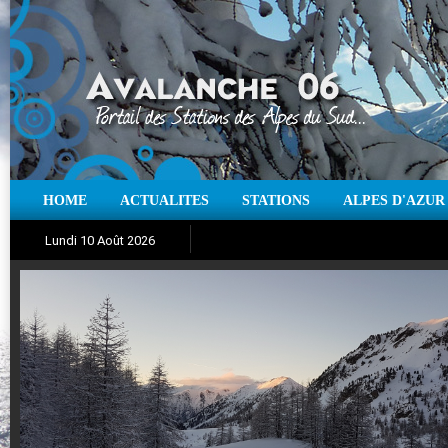
HOME
ACTUALITES
STATIONS
ALPES D'AZUR
Iso à 0° :
m
Neige sur 12 heures :
cm
Vent
Lundi 10 Août 2026
Aujourd'hui : T° Min :
Suivez en direct l'actualité des stations
°C
T° Max :
°C
|
Pr