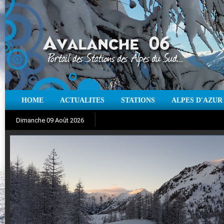
HOME
ACTUALITES
STATIONS
ALPES D'AZUR
Iso à 0° :
m
Neige sur 12 heures :
cm
Vent
Dimanche 09 Août 2026
Aujourd'hui : T° Min :
Suivez en direct l'actualité des stations
°C
T° Max :
°C
|
Pr