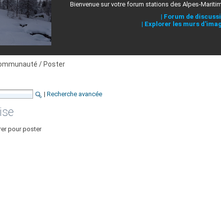
Bienvenue sur votre forum stations des Alpes-Mariti
|
Forum de discuss
|
Explorer les murs d'ima
ommunauté / Poster
|
Recherche avancée
ise
rer pour poster