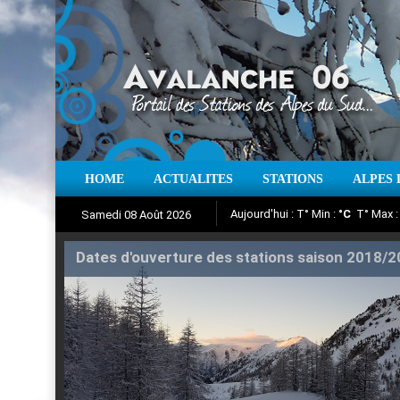
Aujourd'hui : T° Min :
°C
T° Max 
HOME
ACTUALITES
STATIONS
ALPES 
Samedi 08 Août 2026
Iso à 0° :
m
Neige sur 12 heures 
Suivez en direct l'actualité des