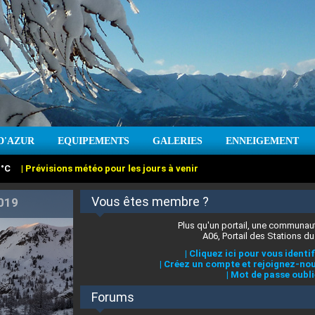
:
°C
|
Prévisions météo pour les jours à venir
D'AZUR
EQUIPEMENTS
GALERIES
ENNEIGEMENT
:
cm
Vent :
|
Prévisions météo pour les jours à venir
Vous êtes membre ?
Plus qu'un portail, une communaut
A06, Portail des Stations du
|
Cliquez ici pour vous identif
|
Créez un compte et rejoignez-nou
|
Mot de passe oubli
Forums
 stations des Alpes-Maritimes
|
Cliquez ici pour en savoir plus