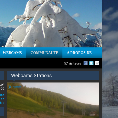
WEBCAMS
COMMUNAUTE
A PROPOS DE
57 visiteurs
Webcams Stations
é !
 06
ier
s !
é ?