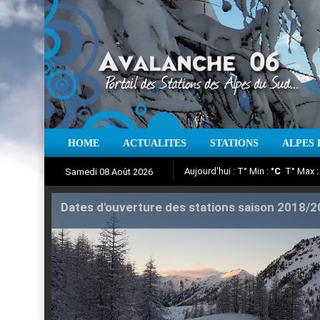
Aujourd'hui : T° Min :
°C
T° Max 
HOME
ACTUALITES
STATIONS
ALPES 
Samedi 08 Août 2026
Iso à 0° :
m
Neige sur 12 heures 
Suivez en direct l'actualité des