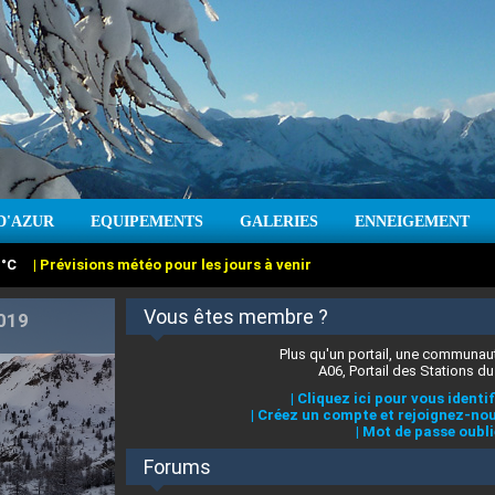
:
°C
|
Prévisions météo pour les jours à venir
D'AZUR
EQUIPEMENTS
GALERIES
ENNEIGEMENT
Vous êtes membre ?
:
cm
Vent :
|
Prévisions météo pour les jours à venir
Plus qu'un portail, une communaut
A06, Portail des Stations du
|
Cliquez ici pour vous identif
|
Créez un compte et rejoignez-nou
|
Mot de passe oubli
Forums
 stations des Alpes-Maritimes
|
Cliquez ici pour en savoir plus