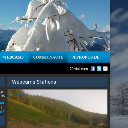
WEBCAMS
COMMUNAUTE
A PROPOS DE
70 visiteurs
Webcams Stations
é !
 06
ier
s !
é ?