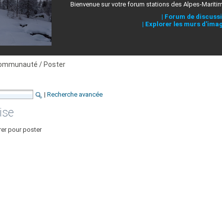
Bienvenue sur votre forum stations des Alpes-Mariti
|
Forum de discuss
|
Explorer les murs d'ima
ommunauté / Poster
|
Recherche avancée
ise
rer pour poster